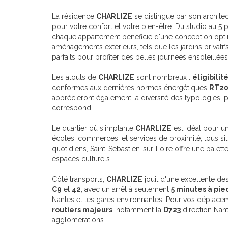
La résidence
CHARLIZE
se distingue par son archite
pour votre confort et votre bien-être. Du studio au 5 
chaque appartement bénéficie d'une conception optim
aménagements extérieurs, tels que les jardins privatif
parfaits pour profiter des belles journées ensoleillées
Les atouts de
CHARLIZE
sont nombreux :
éligibilit
conformes aux dernières normes énergétiques
RT20
apprécieront également la diversité des typologies, 
correspond.
Le quartier où s'implante
CHARLIZE
est idéal pour un
écoles, commerces, et services de proximité, tous si
quotidiens, Saint-Sébastien-sur-Loire offre une pale
espaces culturels.
Côté transports,
CHARLIZE
jouit d'une excellente de
C9
et
42
, avec un arrêt à seulement
5 minutes à pie
Nantes et les gares environnantes. Pour vos déplac
routiers majeurs
, notamment la
D723
direction Nant
agglomérations.