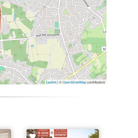
Leaflet
| ©
OpenStreetMap
contributors