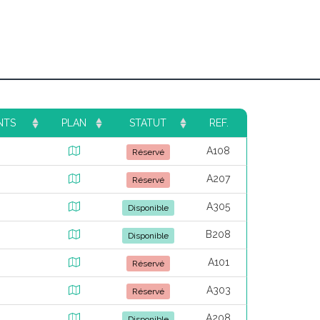
NTS
PLAN
STATUT
REF.
A108
Réservé
A207
Réservé
A305
Disponible
B208
Disponible
A101
Réservé
A303
Réservé
A208
Disponible