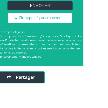
ENVOYER
Être rappelé par un conseiller
* champs obligatoire
En remplissant ce formulaire, j'accepte que "les Experts du
Neuf" collecte mes données personnelles afin de recevoir des
informations commerciales sur les programmes immobiliers.
J'ai la possibilité de retirer à tout moment mon consentement
par email ou courrier.
En savoir plus:
Mentions légales
Partager