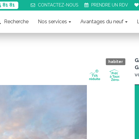
5 81 81
CONTACT
EZ-NOUS
PRENDRE UN
RDV
Recherche
Nos services
Avantages du neuf
G
habiter
G
v
Suiva