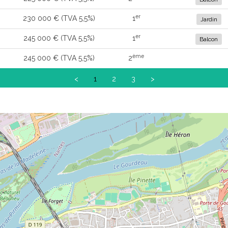
er
230 000 € (TVA 5,5%)
1
Jardin
er
245 000 € (TVA 5,5%)
1
Balcon
ème
245 000 € (TVA 5,5%)
2
<
1
2
3
>