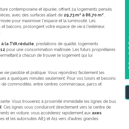
cture contemporaine et épurée, offrant 24 logements pensés
pièces, avec des surfaces allant de
29,73 m² à 86,70 m²
,
isée pour maximiser l'espace et la luminosité. Les
s et balcons, prolongent votre espace de vie à l'extérieur,
.
é à la TVA réduite
, prestations de qualité, logements
12
pour une consommation maîtrisée. Les futurs propriétaires
permettant à chacun de trouver le logement qui lui
e vie paisible et pratique. Vous rejoindrez facilement les
tués à quelques minutes seulement. Pour vos loisirs et besoins
tte de commodités, entre centres commerciaux, parcs et
sserte. Vous trouverez à proximité immédiate les lignes de bus
d
. Ces lignes vous conduiront directement vers le centre de
ements en voiture, vous accéderez rapidement aux
axes
es et les autoroutes A83 et A11 vers d'autres grandes