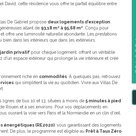
el David, cette résidence vous offre le parfait équilibre entre
illas De Gabriel propose
deux logements d’exception
.
 généreuses allant de
93,18 m² à 95,68 m²
. Conçu pour
 et offre une luminosité naturelle abondante. Les prestations
 bien dans les intérieurs que dans les extérieurs.
jardin privatif
pour chaque logement, offrant un véritable
z d'un espace extérieur qui prolonge la vie intérieure et crée
ironnement riche en
commodités
. À quelques pas, retrouvez
rvices
qui simplifient la vie au quotidien. Vivre aux Villas De
rt.
Les lignes de bus 10 et 13, situées à moins de
5 minutes à pied
le de Rouen et à ses environs. Pour vos déplacements en
vous ouvrant la voie vers Paris et la Normandie en un clin d'œil.
s énergétiques (RE2020)
, vous garantissant des logements
ent. De plus, le programme est éligible au
Prêt à Taux Zéro