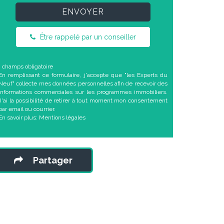
ENVOYER
Être rappelé par un conseiller
* champs obligatoire
En remplissant ce formulaire, j'accepte que "les Experts du
Neuf" collecte mes données personnelles afin de recevoir des
informations commerciales sur les programmes immobiliers.
J'ai la possibilité de retirer à tout moment mon consentement
par email ou courrier.
En savoir plus:
Mentions légales
Partager