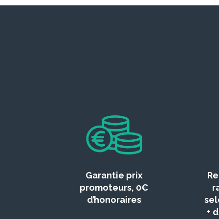
Garantie prix
Re
promoteurs, 0€
r
d’honoraires
sel
+ 