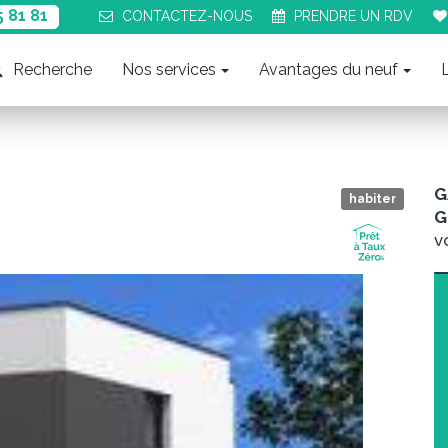
5 81 81
CONTACT
EZ-NOUS
PRENDRE UN
RDV
Recherche
Nos services
Avantages du neuf
G
habiter
G
v
Suiva