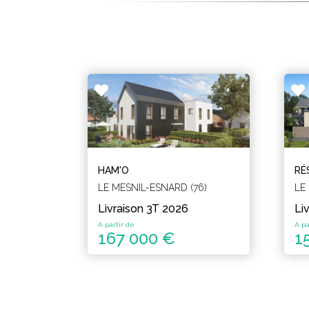
HAM'O
RÉ
LE MESNIL-ESNARD (76)
LE
Livraison 3T 2026
Li
A partir de
A pa
167 000 €
1