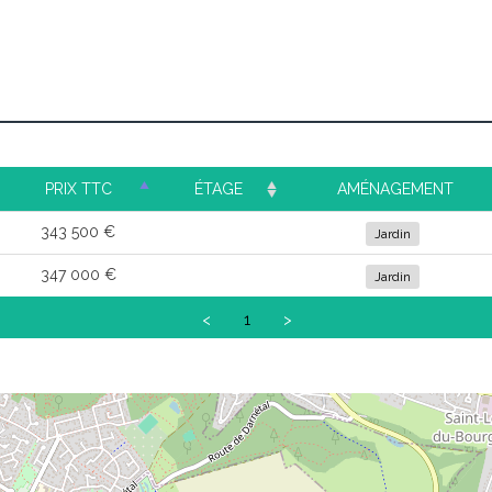
PRIX TTC
ÉTAGE
AMÉNAGEMENT
343 500 €
Jardin
347 000 €
Jardin
<
1
>