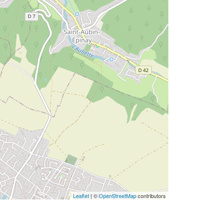
Leaflet
| ©
OpenStreetMap
contributors