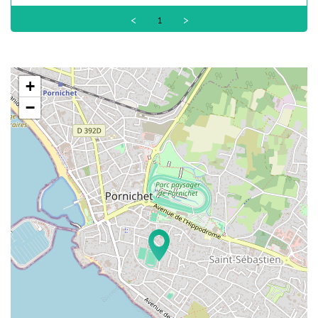
<
1
>
+
−