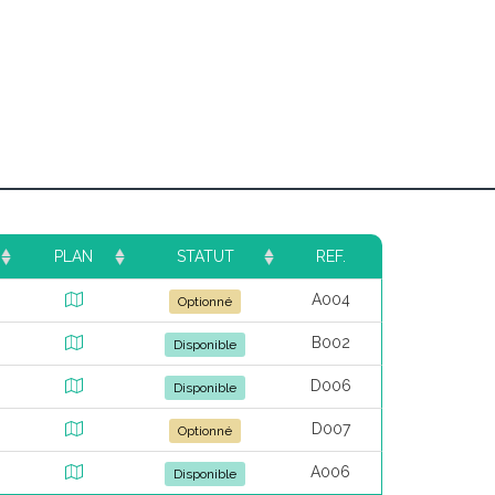
PLAN
STATUT
REF.
A004
Optionné
B002
Disponible
D006
Disponible
D007
Optionné
A006
Disponible