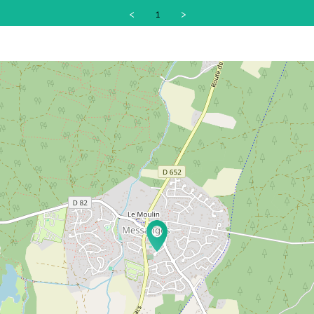
<
1
>