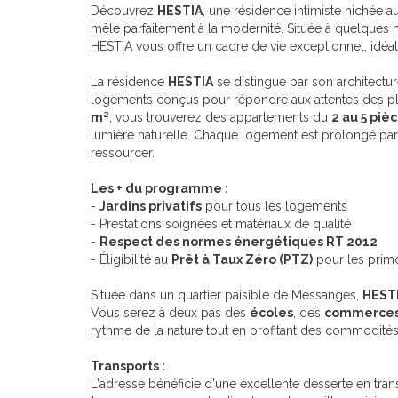
Découvrez
HESTIA
, une résidence intimiste nichée 
mêle parfaitement à la modernité. Située à quelques 
HESTIA vous offre un cadre de vie exceptionnel, idéal 
La résidence
HESTIA
se distingue par son architect
logements conçus pour répondre aux attentes des plu
m²
, vous trouverez des appartements du
2 au 5 piè
lumière naturelle. Chaque logement est prolongé pa
ressourcer.
Les + du programme :
-
Jardins privatifs
pour tous les logements
- Prestations soignées et matériaux de qualité
-
Respect des normes énergétiques RT 2012
- Éligibilité au
Prêt à Taux Zéro (PTZ)
pour les prim
Située dans un quartier paisible de Messanges,
HEST
Vous serez à deux pas des
écoles
, des
commerce
rythme de la nature tout en profitant des commodités
Transports :
L'adresse bénéficie d'une excellente desserte en tr