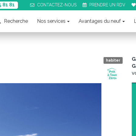
5 81 81
CONTACT
EZ-NOUS
PRENDRE UN
RDV
Recherche
Nos services
Avantages du neuf
G
habiter
G
v