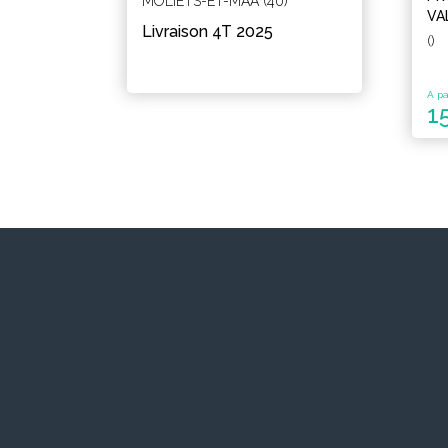
MOLIETS-ET-MAA (40)
VA
Livraison 4T 2025
()
A pa
1