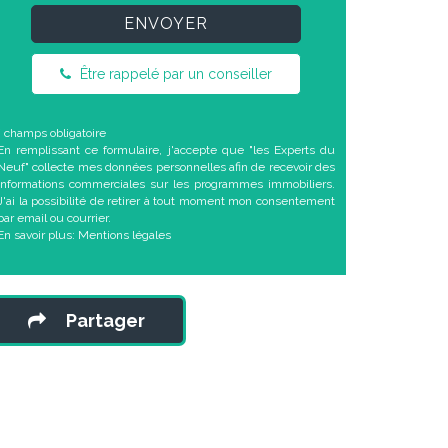
ENVOYER
Être rappelé par un conseiller
* champs obligatoire
En remplissant ce formulaire, j'accepte que "les Experts du
Neuf" collecte mes données personnelles afin de recevoir des
informations commerciales sur les programmes immobiliers.
J'ai la possibilité de retirer à tout moment mon consentement
par email ou courrier.
En savoir plus:
Mentions légales
Partager