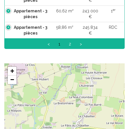
pièces
€
er
Appartement - 3
60,62 m²
243 000
1
pièces
€
Appartement - 3
58,86 m²
245 834
RDC
pièces
€
<
1
2
>
+
−