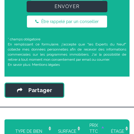
ENVOYER
Être rappelé par un conseiller
* champs obligatoire
En remplissant ce formulaire, j'accepte que "les Experts du Neuf"
collecte mes données personnelles afin de recevoir des informations
commerciales sur les programmes immobiliers. J'ai la possibilité de
retirer à tout moment mon consentement par email ou courrier.
En savoir plus:
Mentions légales
Partager
PRIX
TYPE DE BIEN
SURFACE
TTC
ÉTAGE