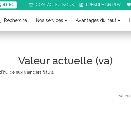
5 81 81
CONTACT
EZ-NOUS
PRENDRE UN
RDV
Recherche
Nos services
Avantages du neuf
Valeur actuelle (va)
'hui de flux financiers futurs.
Valeur