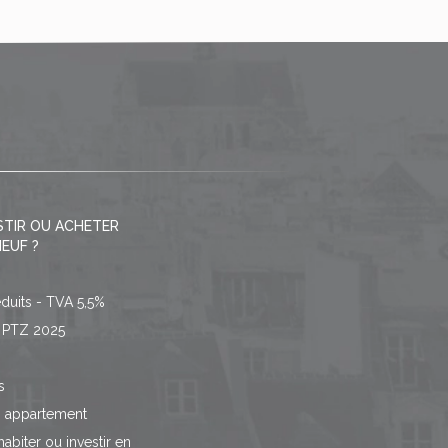
STIR OU ACHETER
EUF ?
éduits - TVA 5,5%
/ PTZ 2025
s
n appartement
habiter ou investir en