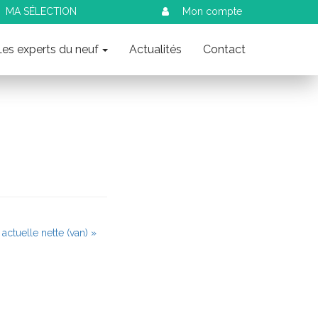
MA SÉLECTION
Mon compte
Les experts du neuf
Actualités
Contact
 actuelle nette (van) »