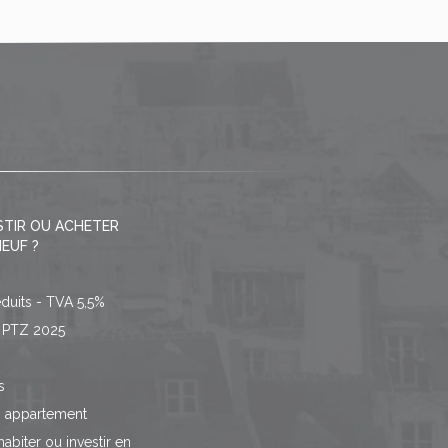
STIR OU ACHETER
EUF ?
éduits - TVA 5,5%
/ PTZ 2025
s
n appartement
habiter ou investir en