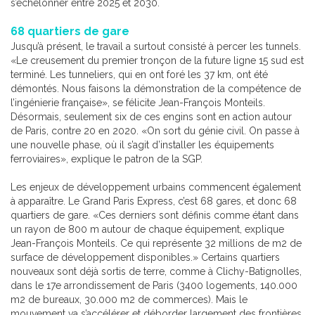
s’échelonner entre 2025 et 2030.
68 quartiers de gare
Jusqu’à présent, le travail a surtout consisté à percer les tunnels.
«Le creusement du premier tronçon de la future ligne 15 sud est
terminé. Les tunneliers, qui en ont foré les 37 km, ont été
démontés. Nous faisons la démonstration de la compétence de
l’ingénierie française», se félicite Jean-François Monteils.
Désormais, seulement six de ces engins sont en action autour
de Paris, contre 20 en 2020. «On sort du génie civil. On passe à
une nouvelle phase, où il s’agit d’installer les équipements
ferroviaires», explique le patron de la SGP.
Les enjeux de développement urbains commencent également
à apparaître. Le Grand Paris Express, c’est 68 gares, et donc 68
quartiers de gare. «Ces derniers sont définis comme étant dans
un rayon de 800 m autour de chaque équipement, explique
Jean-François Monteils. Ce qui représente 32 millions de m2 de
surface de développement disponibles.» Certains quartiers
nouveaux sont déjà sortis de terre, comme à Clichy-Batignolles,
dans le 17e arrondissement de Paris (3400 logements, 140.000
m2 de bureaux, 30.000 m2 de commerces). Mais le
mouvement va s’accélérer et déborder largement des frontières