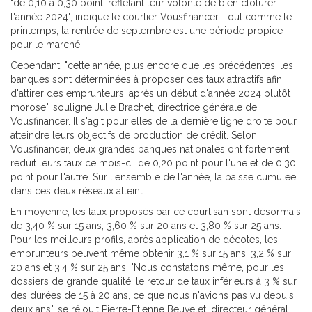
"de 0,10 à 0,30 point, reflétant leur volonté de bien clôturer
l'année 2024", indique le courtier Vousfinancer. Tout comme le
printemps, la rentrée de septembre est une période propice
pour le marché
Cependant, "cette année, plus encore que les précédentes, les
banques sont déterminées à proposer des taux attractifs afin
d'attirer des emprunteurs, après un début d'année 2024 plutôt
morose", souligne Julie Brachet, directrice générale de
Vousfinancer. Il s'agit pour elles de la dernière ligne droite pour
atteindre leurs objectifs de production de crédit. Selon
Vousfinancer, deux grandes banques nationales ont fortement
réduit leurs taux ce mois-ci, de 0,20 point pour l'une et de 0,30
point pour l'autre. Sur l'ensemble de l'année, la baisse cumulée
dans ces deux réseaux atteint
En moyenne, les taux proposés par ce courtisan sont désormais
de 3,40 % sur 15 ans, 3,60 % sur 20 ans et 3,80 % sur 25 ans.
Pour les meilleurs profils, après application de décotes, les
emprunteurs peuvent même obtenir 3,1 % sur 15 ans, 3,2 % sur
20 ans et 3,4 % sur 25 ans. "Nous constatons même, pour les
dossiers de grande qualité, le retour de taux inférieurs à 3 % sur
des durées de 15 à 20 ans, ce que nous n'avions pas vu depuis
deux ans", se réjouit Pierre-Etienne Beuvelet, directeur général