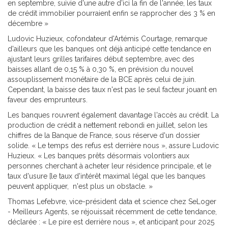
en septembre, suivie d'une autre d'ici la fin de l'année, les taux
de crédit immobilier pourraient enfin se rapprocher des 3 % en
décembre »
Ludovic Huzieux, cofondateur d'Artémis Courtage, remarque
d'ailleurs que les banques ont déjà anticipé cette tendance en
ajustant leurs grilles tarifaires début septembre, avec des
baisses allant de 0,15 % à 0,30 %, en prévision du nouvel
assouplissement monétaire de la BCE après celui de juin.
Cependant, la baisse des taux n'est pas le seul facteur jouant en
faveur des emprunteurs.
Les banques rouvrent également davantage l'accès au crédit. La
production de crédit a nettement rebondi en juillet, selon les
chiffres de la Banque de France, sous réserve d'un dossier
solide. « Le temps des refus est derrière nous », assure Ludovic
Huzieux. « Les banques prêts désormais volontiers aux
personnes cherchant à acheter leur résidence principale, et le
taux d'usure [le taux d'intérêt maximal légal que les banques
peuvent appliquer, n'est plus un obstacle. »
Thomas Lefebvre, vice-président data et science chez SeLoger
- Meilleurs Agents, se réjouissait récemment de cette tendance,
déclarée : « Le pire est derrière nous », et anticipant pour 2025