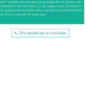
Neuf" collecte mes données personnelles afin de recevoir des
informations commerciales sur les programmes immobiliers.
J'ai la possibilité de retirer à tout moment mon consentement
par email ou courrier. En savoir plus:
Mentions légales
Être rappelé par un conseiller