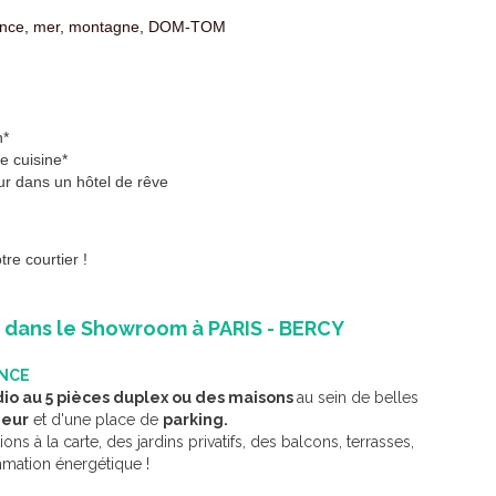
ovince, mer, montagne, DOM-TOM
n*
 cuisine*
r dans un hôtel de rêve
re courtier !
l dans le Showroom à PARIS - BERCY
ANCE
io au 5 pièces duplex ou des maisons
au sein de belles
ieur
et d'une place de
parking.
ions à la carte, des jardins privatifs, des balcons, terrasses,
mation énergétique !