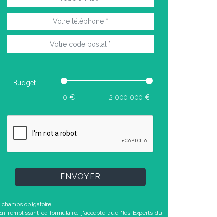
Budget
ENVOYER
* champs obligatoire
En remplissant ce formulaire, j'accepte que "les Experts du