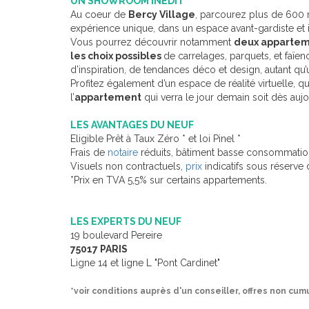
UN SHOWROOM INEDIT
Au coeur de
Bercy Village
, parcourez plus de 600 m
expérience unique, dans un espace avant-gardiste et 
Vous pourrez découvrir notamment
deux apparte
les choix possibles
de carrelages, parquets, et faïe
d’inspiration, de tendances déco et design, autant qu
Profitez également d’un espace de réalité virtuelle, 
l’
appartement
qui verra le jour demain soit dès aujou
LES AVANTAGES DU NEUF
Eligible Prêt à Taux Zéro * et loi Pinel *
Frais de
notaire
réduits, bâtiment basse consommation
Visuels non contractuels,
prix
indicatifs sous réserve 
*Prix en TVA 5,5% sur certains appartements.
LES EXPERTS DU NEUF
19 boulevard Pereire
75017 PARIS
Ligne 14 et ligne L "Pont Cardinet"
*voir conditions auprès d'un conseiller, offres non cum