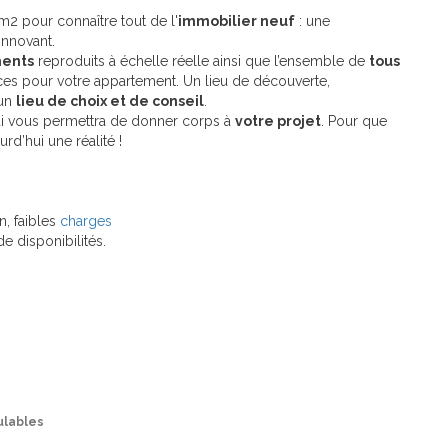
2 pour connaître tout de l'
immobilier neuf
: une
innovant.
ments
reproduits à échelle réelle ainsi que l’ensemble de
tous
nces pour votre appartement. Un lieu de découverte,
’un
lieu de choix et de conseil
.
qui vous permettra de donner corps à
votre projet
. Pour que
rd’hui une réalité !
, faibles
charges
de disponibilités.
ulables