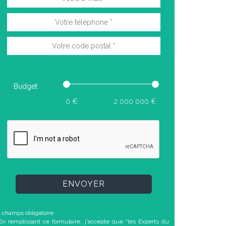
Budget
ENVOYER
* champs obligatoire
En remplissant ce formulaire, j'accepte que "les Experts du