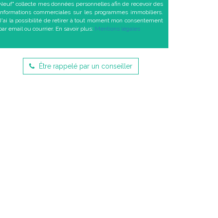
Neuf" collecte mes données personnelles afin de recevoir des
informations commerciales sur les programmes immobiliers.
J'ai la possibilité de retirer à tout moment mon consentement
par email ou courrier. En savoir plus:
Mentions légales
Être rappelé par un conseiller