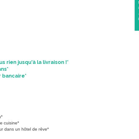
 rien jusqu'à la livraison !*
ans*
 bancaire*
n*
 cuisine*
r dans un hôtel de rêve*