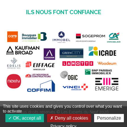
ILS NOUS FONT CONFIANCE
This site uses cookies and gives you control over what you want
to activate
Tous droits réservés © Les Experts du Neuf 2026
OK, accept all
Deny all cookies
Personalize
Privacy policy