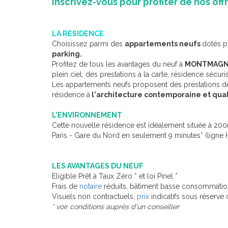
Inscrivez-vous pour profiter de nos offr
LA RESIDENCE
Choisissez parmi des
appartements neufs
dotés p
parking.
Profitez de tous les avantages du neuf à
MONTMAG
plein ciel, des prestations à la carte, résidence séc
Les appartements neufs proposent des prestations de 
résidence à
l'architecture contemporaine et quali
L'ENVIRONNEMENT
Cette nouvelle résidence est idéalement située à 200m
Paris - Gare du Nord en seulement 9 minutes* (ligne H
LES AVANTAGES DU NEUF
Eligible Prêt à Taux Zéro * et loi Pinel *
Frais de
notaire
réduits, bâtiment basse consommation
Visuels non contractuels,
prix
indicatifs sous réserve 
* voir conditions auprès d'un conseiller