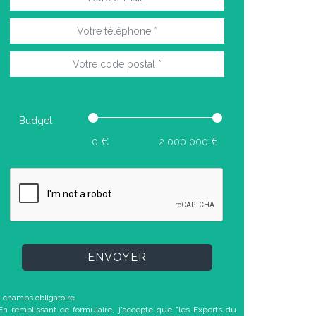
Budget
ENVOYER
* champs obligatoire
En remplissant ce formulaire, j'accepte que "les Experts du