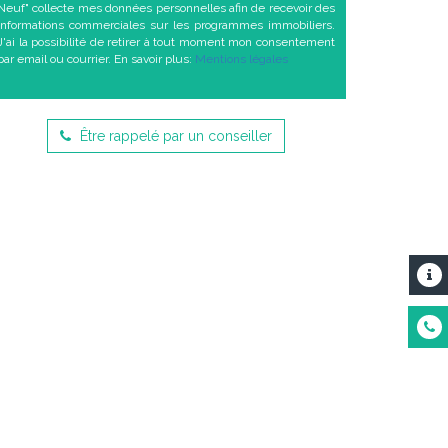
Neuf" collecte mes données personnelles afin de recevoir des
informations commerciales sur les programmes immobiliers.
J'ai la possibilité de retirer à tout moment mon consentement
par email ou courrier. En savoir plus:
Mentions légales
Être rappelé par un conseiller