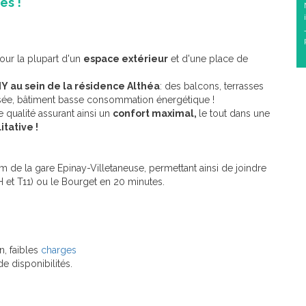
es !
our la plupart d'un
espace extérieur
et d'une place de
NY
au sein de la résidence Althéa
: des balcons, terrasses
urisée, bâtiment basse consommation énergétique !
qualité assurant ainsi un
confort maximal,
le tout dans une
tative !
 de la gare Epinay-Villetaneuse, permettant ainsi de joindre
 et T11) ou le Bourget en 20 minutes.
, faibles
charges
de disponibilités.