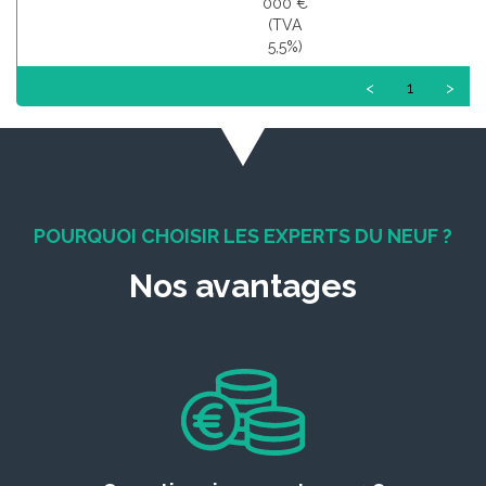
000 €
(TVA
5,5%)
<
1
>
POURQUOI CHOISIR LES EXPERTS DU NEUF ?
Nos avantages