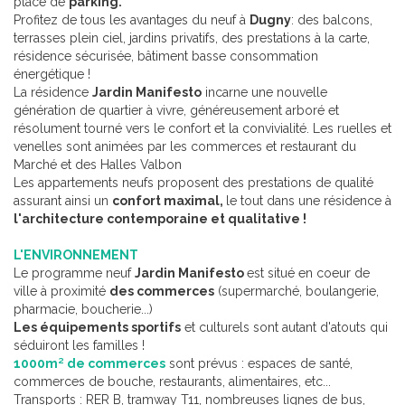
place de
parking.
Profitez de tous les avantages du neuf à
Dugny
: des balcons,
terrasses plein ciel, jardins privatifs, des prestations à la carte,
résidence sécurisée, bâtiment basse consommation
énergétique !
La résidence
Jardin Manifesto
incarne une nouvelle
génération de quartier à vivre, généreusement arboré et
résolument tourné vers le confort et la convivialité. Les ruelles et
venelles sont animées par les commerces et restaurant du
Marché et des Halles Valbon
Les appartements neufs proposent des prestations de qualité
assurant ainsi un
confort maximal,
le tout dans une résidence à
l'architecture contemporaine et qualitative !
L'ENVIRONNEMENT
Le programme neuf
Jardin Manifesto
est situé en coeur de
ville à proximité
des commerces
(supermarché, boulangerie,
pharmacie, boucherie...)
Les équipements sportifs
et culturels sont autant d'atouts qui
séduiront les familles !
1000m² de commerces
sont prévus : espaces de santé,
commerces de bouche, restaurants, alimentaires, etc...
Transports : RER B, tramway T11, nombreuses lignes de bus,