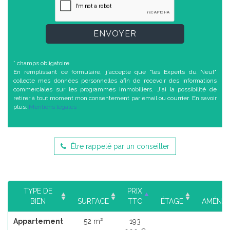
ENVOYER
* champs obligatoire
En remplissant ce formulaire, j'accepte que "les Experts du Neuf"
collecte mes données personnelles afin de recevoir des informations
commerciales sur les programmes immobiliers. J'ai la possibilité de
retirer à tout moment mon consentement par email ou courrier. En savoir
plus:
Mentions légales
Être rappelé par un conseiller
TYPE DE
PRIX
BIEN
SURFACE
TTC
ÉTAGE
AMÉNA
Appartement
52 m²
193