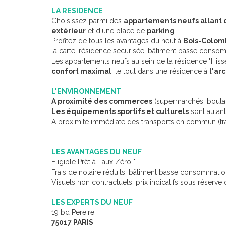
LA RESIDENCE
Choisissez parmi des
appartements neufs allant d
extérieur
et d'une place de
parking
.
Profitez de tous les avantages du neuf à
Bois-Colom
la carte, résidence sécurisée, bâtiment basse conso
Les appartements neufs au sein de la résidence
"Hiss
confort maximal
, le tout dans une résidence à
l'ar
L'ENVIRONNEMENT
A proximité des commerces
(supermarchés, boulan
Les équipements sportifs et culturels
sont autant 
A proximité immédiate des transports en commun (tr
LES AVANTAGES DU NEUF
Eligible Prêt à Taux Zéro *
Frais de notaire réduits, bâtiment basse consommatio
Visuels non contractuels, prix indicatifs sous réserve 
LES EXPERTS DU NEUF
19 bd Pereire
75017 PARIS