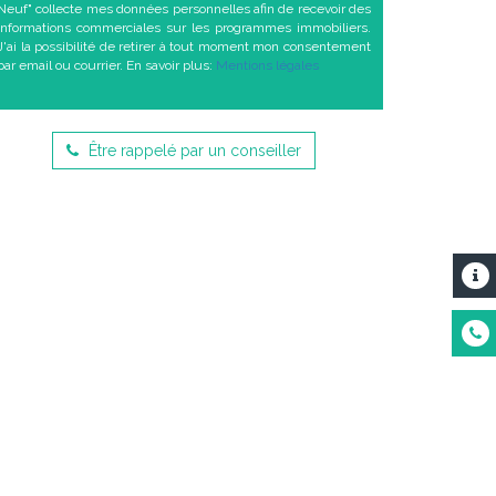
Neuf" collecte mes données personnelles afin de recevoir des
informations commerciales sur les programmes immobiliers.
J'ai la possibilité de retirer à tout moment mon consentement
par email ou courrier. En savoir plus:
Mentions légales
Être rappelé par un conseiller