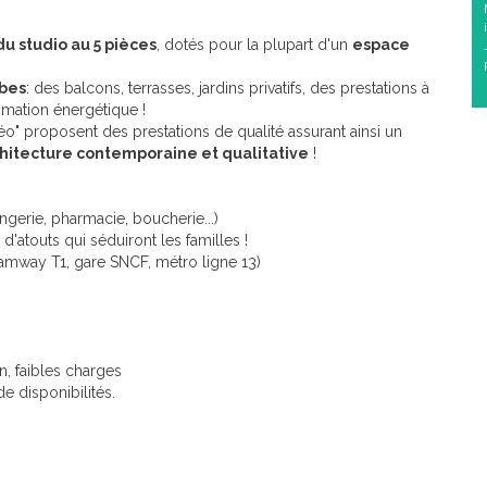
u studio au 5 pièces
, dotés pour la plupart d'un
espace
bes
: des balcons, terrasses, jardins privatifs, des prestations à
mmation énergétique !
éo" proposent des prestations de qualité assurant ainsi un
chitecture contemporaine et qualitative
!
gerie, pharmacie, boucherie...)
d'atouts qui séduiront les familles !
amway T1, gare SNCF, métro ligne 13)
n, faibles charges
de disponibilités.