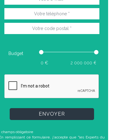
Budget
ENVOYER
* champs obligatoire
En remplissant ce formulaire, j'accepte que "les Experts du