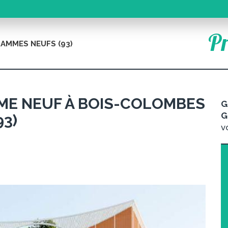
Pr
AMMES NEUFS (93)
E NEUF À BOIS-COLOMBES
G
G
93)
v