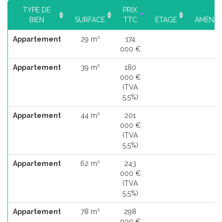
TYPE DE
PRIX
BIEN
SURFACE
TTC
ÉTAGE
AMÉNA
Appartement
29 m²
174
000 €
Appartement
39 m²
180
000 €
(TVA
5,5%)
Appartement
44 m²
201
000 €
(TVA
5,5%)
Appartement
62 m²
243
000 €
(TVA
5,5%)
Appartement
78 m²
298
000 €