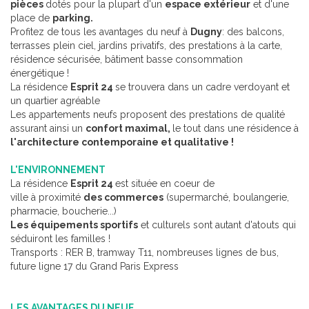
pièces
dotés pour la plupart d'un
espace extérieur
et d'une
place de
parking.
Profitez de tous les avantages du neuf à
Dugny
: des balcons,
terrasses plein ciel, jardins privatifs, des prestations à la carte,
résidence sécurisée, bâtiment basse consommation
énergétique !
La résidence
Esprit 24
se trouvera dans un cadre verdoyant et
un quartier agréable
Les appartements neufs proposent des prestations de qualité
assurant ainsi un
confort maximal,
le tout dans une résidence à
l'architecture contemporaine et qualitative !
L'ENVIRONNEMENT
La résidence
Esprit 24
est située en coeur de
ville à proximité
des commerces
(supermarché, boulangerie,
pharmacie, boucherie...)
Les équipements sportifs
et culturels sont autant d'atouts qui
séduiront les familles !
Transports : RER B, tramway T11, nombreuses lignes de bus,
future ligne 17 du Grand Paris Express
LES AVANTAGES DU NEUF