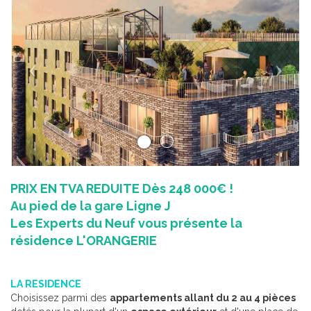
Précédent
Su
PRIX EN TVA REDUITE Dès 248 000€ !
Au pied de la gare Ligne J
Les Experts du Neuf vous présente la
résidence L'ORANGERIE
LA RESIDENCE
Choisissez parmi des
appartements allant du 2 au 4 pièces