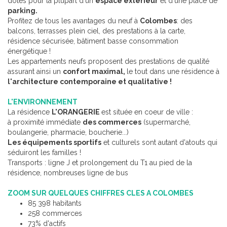
dotés pour la plupart d'un
espace extérieur
et d'une place de
parking.
Profitez de tous les avantages du neuf à
Colombes
: des
balcons, terrasses plein ciel, des prestations à la carte,
résidence sécurisée, bâtiment basse consommation
énergétique !
Les appartements neufs proposent des prestations de qualité
assurant ainsi un
confort maximal,
le tout dans une résidence à
l'architecture contemporaine et qualitative !
L'ENVIRONNEMENT
La résidence
L'ORANGERIE
est située en coeur de ville :
à proximité immédiate
des commerces
(supermarché,
boulangerie, pharmacie, boucherie...)
Les équipements sportifs
et culturels sont autant d'atouts qui
séduiront les familles !
Transports : ligne J et prolongement du T1 au pied de la
résidence, nombreuses ligne de bus
ZOOM SUR QUELQUES CHIFFRES CLES A COLOMBES
85 398 habitants
258 commerces
73% d'actifs