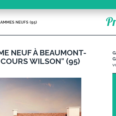
Pr
AMMES NEUFS (95)
E NEUF À BEAUMONT-
G
G
"COURS WILSON" (95)
v