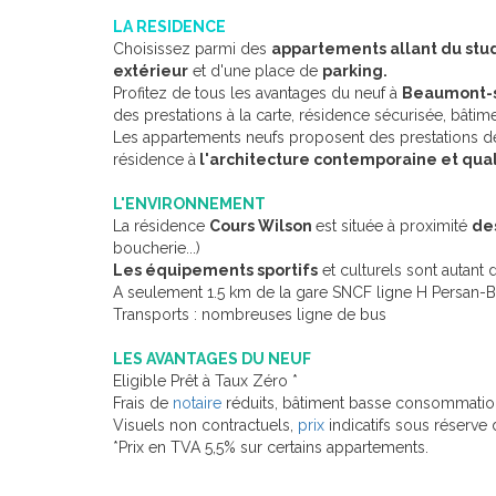
LA RESIDENCE
Choisissez parmi des
appartements allant du stud
extérieur
et d'une place de
parking.
Profitez de tous les avantages du neuf à
Beaumont-s
des prestations à la carte, résidence sécurisée, bât
Les appartements neufs proposent des prestations de 
résidence à
l'architecture contemporaine et quali
L'ENVIRONNEMENT
La résidence
Cours Wilson
est située à proximité
de
boucherie...)
Les équipements sportifs
et culturels sont autant d
A seulement 1.5 km de la gare SNCF ligne H Persan-B
Transports : nombreuses ligne de bus
LES AVANTAGES DU NEUF
Eligible Prêt à Taux Zéro *
Frais de
notaire
réduits, bâtiment basse consommation
Visuels non contractuels,
prix
indicatifs sous réserve 
*Prix en TVA 5,5% sur certains appartements.