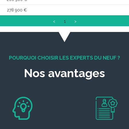
278 900 €
<
1
>
POURQUOI CHOISIR LES EXPERTS DU NEUF ?
Nos avantages