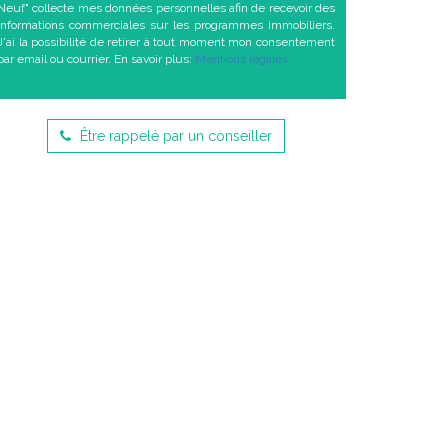
Neuf" collecte mes données personnelles afin de recevoir des
informations commerciales sur les programmes immobiliers.
J'ai la possibilité de retirer à tout moment mon consentement
par email ou courrier. En savoir plus:
Mentions légales
Être rappelé par un conseiller