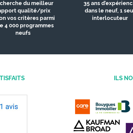
cherche du meilleur
35 ans d’expérien
apport qualité/prix
dans le neuf, 1 seu
on vos critères parmi
interlocuteur
de 4 000 programmes
neufs
TISFAITS
ILS N