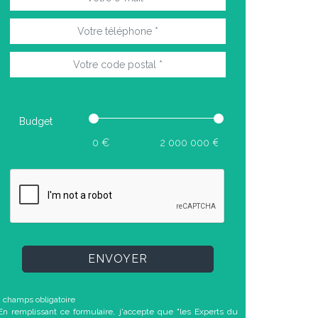
Budget
ENVOYER
* champs obligatoire
En remplissant ce formulaire, j'accepte que "les Experts du