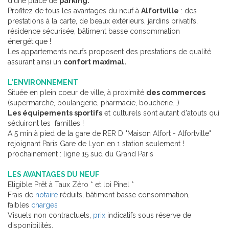
d'une place de
parking.
Profitez de tous les avantages du neuf à
Alfortville
: des
prestations à la carte, de beaux extérieurs, jardins privatifs,
résidence sécurisée, bâtiment basse consommation
énergétique !
Les appartements neufs proposent des prestations de qualité
assurant ainsi un
confort maximal.
L'ENVIRONNEMENT
Située en plein coeur de ville, à proximité
des commerces
(supermarché, boulangerie, pharmacie, boucherie...)
Les équipements sportifs
et culturels sont autant d'atouts qui
séduiront les familles !
A 5 min à pied de la gare de RER D "Maison Alfort - Alfortville"
rejoignant Paris Gare de Lyon en 1 station seulement !
prochainement : ligne 15 sud du Grand Paris
LES AVANTAGES DU NEUF
Eligible Prêt à Taux Zéro * et loi Pinel *
Frais de
notaire
réduits, bâtiment basse consommation,
faibles
charges
Visuels non contractuels,
prix
indicatifs sous réserve de
disponibilités.