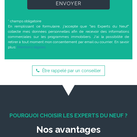
ENVOYER
* champs obligatoire
En remplissant ce formulaire, j'accepte que "les Experts du Neuf"
collecte mes données personnelles afin de recevoir des informations
commerciales sur les programmes immobiliers. J'ai la possibilité de
retirer à tout moment mon consentement par email ou courrier. En savoir
plus:
Mentions légales
Être rappelé par un conseiller
POURQUOI CHOISIR LES EXPERTS DU NEUF ?
Nos avantages