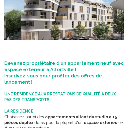
Devenez propriétaire d'un appartement neuf avec
espace extérieur à Alfortville !
Inscrivez-vous pour profiter des offres de
lancement !
UNE RESIDENCE AUX PRESTATIONS DE QUALITÉ A DEUX
PAS DES TRANSPORTS
LA RESIDENCE
Choisissez parmi des
appartements allant du studio au 5
pièces duplex
dotés pour la plupart d'un
espace extérieur
et